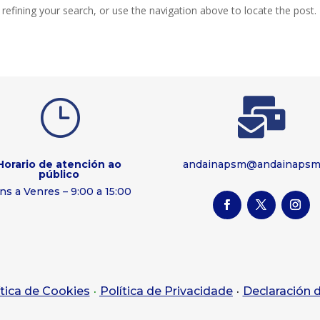
efining your search, or use the navigation above to locate the post.
}

Horario de atención ao
andainapsm@andainapsm
público
ns a Venres – 9:00 a 15:00
·
·
ítica de Cookies
Política
de
Privacidade
Declaración d